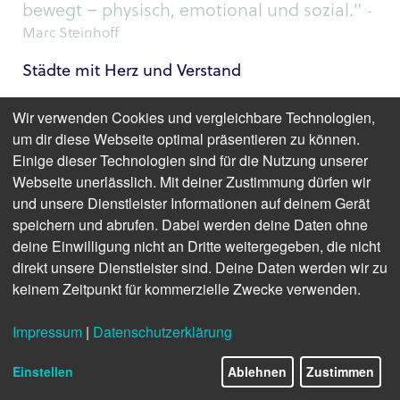
bewegt – physisch, emotional und sozial."
-
Marc Steinhoff
Städte mit Herz und Verstand
Räume und Orte bestimmen unser Leben. Der
Wir verwenden Cookies und vergleichbare Technologien,
Mangel an neuem Wohnraum ist bereits heute eine
um dir diese Webseite optimal präsentieren zu können.
große Herausforderung. Die wachsende
Einige dieser Technologien sind für die Nutzung unserer
Verstädterung birgt ein Ungleichgewicht, denn es
Webseite unerlässlich. Mit deiner Zustimmung dürfen wir
leben mehr als 50 % der Menschen in Städten, was
und unsere Dienstleister Informationen auf deinem Gerät
sich bis 2050 auf fast 70 % dramatisieren soll. Dazu
speichern und abrufen. Dabei werden deine Daten ohne
kommt, dass Immobilien nicht mehr nur Orte zum
deine Einwilligung nicht an Dritte weitergegeben, die nicht
Schlafen und Essen sind, sondern die Umwelt
direkt unsere Dienstleister sind. Deine Daten werden wir zu
schonen, wirtschaftlich sein und die individuellen
keinem Zeitpunkt für kommerzielle Zwecke verwenden.
Bedürfnisse erfüllen sollen. Ganz schön viel!
„Empathic City“ verbindet die Anforderungen, Städte
Impressum
|
Datenschutzerklärung
nicht nur smarter, sondern menschlicher zu machen.
Es geht darum, nachhaltige und inklusive Räume zu
Einstellen
Ablehnen
Zustimmen
schaffen, die auf die menschliche Bedürfnisse
eingehen. Grüner ja – aber auch sozialer! Marc